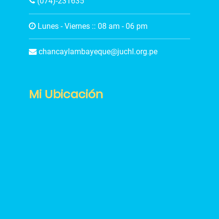
(074)-231635
Lunes - Viernes :: 08 am - 06 pm
chancaylambayeque@juchl.org.pe
Mi Ubicación