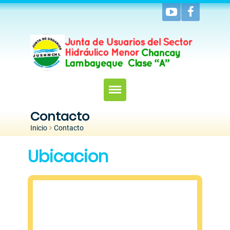
Contacto
Inicio
Inicio
>
Contacto
Nosotros
Ubicacion
Noticias
Galeria
Areas