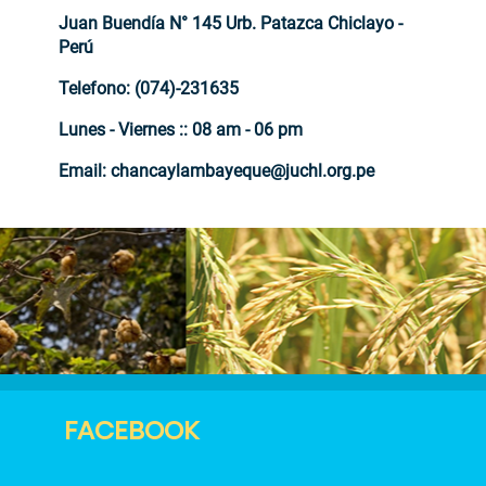
Juan Buendía N° 145 Urb. Patazca Chiclayo -
Perú
Telefono: (074)-231635
Lunes - Viernes :: 08 am - 06 pm
Email: chancaylambayeque@juchl.org.pe
* Campos requeridos
FACEBOOK